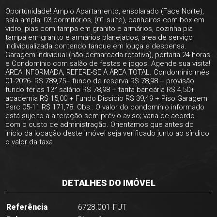
Oportunidade! Amplo Apartamento, ensolarado (Face Norte),
sala ampla, 03 dormitórios, (01 suíte), banheiros com box em
vidro, pias com tampa em granito e armários, cozinha pia
tampa em granito e armários planejados, área de serviço
individualizada contendo tanque em louça e despensa.
Garagem individual (não demarcada-rotativa), portaria 24 horas
e Condomínio com salão de festas e jogos. Agende sua visita!
ÁREA INFORMADA, REFERE-SE Á ÁREA TOTAL. Condomínio mês
01-2026- R$ 789,75+ fundo de reserva R$ 78,98 + provisão
fundo férias 13° salário R$ 78,98 + tarifa bancária R$ 4,50+
academia R$ 15,00 + Fundo Dissidio R$ 39,49 + Piso Garagem
Psrc 05-11 R$ 171,78. Obs.: O valor do condomínio informado
está sujeito a alteração sem prévio aviso; varia de acordo
com o custo de administração. Orientamos que antes do
início da locação deste imóvel seja verificado junto ao síndico
o valor da taxa.
DETALHES DO IMÓVEL
Referência
6728.001-FUT