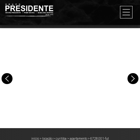
início
>
locação
>
curitiba
>
apartamento
>
6728.001-fut