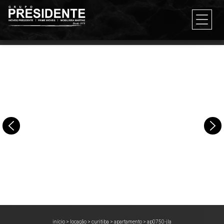
início
>
locação
>
curitiba
>
apartamento
>
ap0750-jla