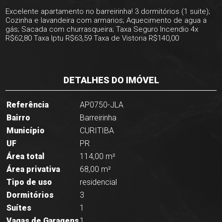
Excelente apartamento no barreirinha! 3 dormitórios (1 suite);
Cozinha e lavandeira com armarios; Aquecimento de agua a
gás; Sacada com churrasqueira; Taxa Seguro Incendio 4x
R$62,80 Taxa Iptu R$63,59 Taxa de Vistoria R$140,00
DETALHES DO IMÓVEL
Referência
AP0750-JLA
Bairro
Barreirinha
Município
CURITIBA
UF
PR
Área total
114,00 m²
Área privativa
68,00 m²
Tipo de uso
residencial
Dormitórios
3
Suítes
1
Vagas de Garagens
1