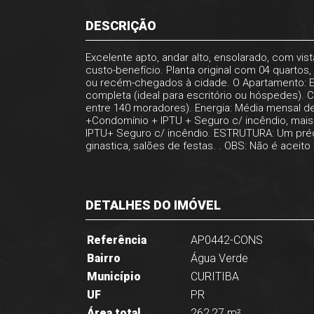
DESCRIÇÃO
Excelente apto, andar alto, ensolarado, com vi
custo-benefício. Planta original com 04 quartos
ou recém-chegados à cidade. O Apartamento: Es
completa (ideal para escritório ou hóspedes). 
entre 140 moradores). Energia: Média mensal de 
+Condomínio + IPTU + Seguro c/ incêndio, mais 
IPTU+ Seguro c/ incêndio. ESTRUTURA: Um prédio
ginastica, salões de festas. . OBS: Não é aceito 
DETALHES DO IMÓVEL
Referência
AP0442-CONS
Bairro
Água Verde
Município
CURITIBA
UF
PR
Área total
262,27 m²