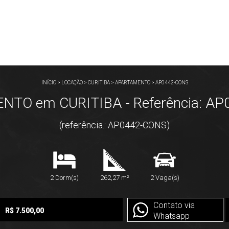
INÍCIO
>
LOCAÇÃO
>
CURITIBA
>
APARTAMENTO
>
AP0442-CONS
TO em CURITIBA - Referência: A
(referência.: AP0442-CONS)
2 Dorm(s)
262,27 m²
2 Vaga(s)
Contato via
R$ 7.500,00
Whatsapp