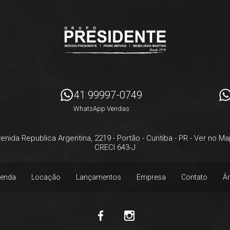
41 99997-0749
WhatsApp Vendas
enida Republica Argentina, 2219
- Portão -
Curitiba
-
PR
-
Ver no Ma
CRECI 643-J
enda
Locação
Lançamentos
Empresa
Contato
Ár