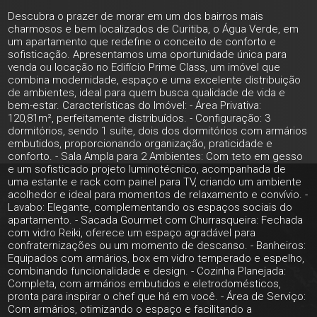
Descubra o prazer de morar em um dos bairros mais
charmosos e bem localizados de Curitiba, o Água Verde, em
um apartamento que redefine o conceito de conforto e
sofisticação. Apresentamos uma oportunidade única para
venda ou locação no Edifício Prime Class, um imóvel que
combina modernidade, espaço e uma excelente distribuição
de ambientes, ideal para quem busca qualidade de vida e
bem-estar. Características do Imóvel: - Área Privativa:
120,81m², perfeitamente distribuídos. - Configuração: 3
dormitórios, sendo 1 suíte, dois dos dormitórios com armários
embutidos, proporcionando organização, praticidade e
conforto. - Sala Ampla para 2 Ambientes: Com teto em gesso
e um sofisticado projeto luminotécnico, acompanhada de
uma estante e rack com painel para TV, criando um ambiente
acolhedor e ideal para momentos de relaxamento e convívio. -
Lavabo: Elegante, complementando os espaços sociais do
apartamento. - Sacada Gourmet com Churrasqueira: Fechada
com vidro Reiki, oferece um espaço agradável para
confraternizações ou um momento de descanso. - Banheiros:
Equipados com armários, box em vidro temperado e espelho,
combinando funcionalidade e design. - Cozinha Planejada:
Completa, com armários embutidos e eletrodomésticos,
pronta para inspirar o chef que há em você. - Área de Serviço:
Com armários, otimizando o espaço e facilitando a