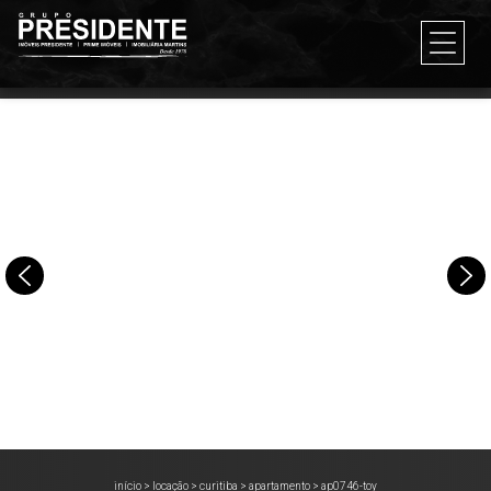
início
>
locação
>
curitiba
>
apartamento
>
ap0746-toy