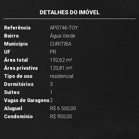
DETALHES DO IMÓVEL
Referência
AP0746-TOY
Bairro
Água Verde
Município
CURITIBA
UF
PR
Área total
192,62 m²
Área privativa
120,81 m²
Tipo de uso
residencial
Dormitórios
3
Suítes
1
Vagas de Garagens
2
Aluguel
R$ 6.500,00
Condomínio
R$ 950,00