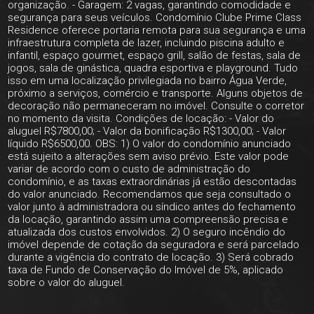
organização. - Garagem: 2 vagas, garantindo comodidade e
segurança para seus veículos. Condomínio Clube Prime Class
Residence oferece portaria remota para sua segurança e uma
infraestrutura completa de lazer, incluindo piscina adulto e
infantil, espaço gourmet, espaço grill, salão de festas, sala de
jogos, sala de ginástica, quadra esportiva e playground. Tudo
isso em uma localização privilegiada no bairro Água Verde,
próximo a serviços, comércio e transporte. Alguns objetos de
decoração não permaneceram no imóvel. Consulte o corretor
no momento da visita. Condições de locação: - Valor do
aluguel R$7800,00; - Valor da bonificação R$1300,00; - Valor
líquido R$6500,00. OBS: 1) O valor do condomínio anunciado
está sujeito a alterações sem aviso prévio. Este valor pode
variar de acordo com o custo de administração do
condomínio, e as taxas extraordinárias já estão descontadas
do valor anunciado. Recomendamos que seja consultado o
valor junto à administradora ou síndico antes do fechamento
da locação, garantindo assim uma compreensão precisa e
atualizada dos custos envolvidos. 2) O seguro incêndio do
imóvel depende de cotação da seguradora e será parcelado
durante a vigência do contrato de locação. 3) Será cobrado
taxa de Fundo de Conservação do Imóvel de 5%, aplicado
sobre o valor do aluguel.