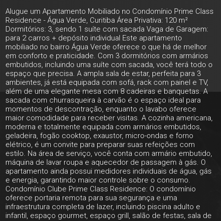
Alugue um Apartamento Mobiliado no Condomínio Prime Class
Residence - Água Verde, Curitiba Área Privativa: 120 m²
Dormitórios: 3, sendo 1 suíte com sacada Vaga de Garagem:
para 2 carros + depósito individual Este apartamento
mobiliado no bairro Água Verde oferece o que há de melhor
em conforto e praticidade. Com 3 dormitórios com armários
embutidos, incluindo uma suíte com sacada, você terá todo o
espaço que precisa. A ampla sala de estar, perfeita para 3
ambientes, já está equipada com sofá, rack com painel e TV,
além de uma elegante mesa com 8 cadeiras e banquetas. A
sacada com churrasqueira à carvão é o espaço ideal para
momentos de descontração, enquanto o lavabo oferece
maior comodidade para receber visitas. A cozinha americana,
moderna e totalmente equipada com armários embutidos,
geladeira, fogão cooktop, exaustor, micro-ondas e forno
elétrico, é um convite para preparar suas refeições com
estilo. Na área de serviço, você conta com armário embutido,
máquina de lavar roupa e aquecedor de passagem à gás. O
apartamento ainda possui medidores individuais de água, gás
e energia, garantindo maior controle sobre o consumo.
Condomínio Clube Prime Class Residence: O condomínio
oferece portaria remota para sua segurança e uma
infraestrutura completa de lazer, incluindo piscina adulto e
infantil, espaço gourmet, espaço grill, salão de festas, sala de