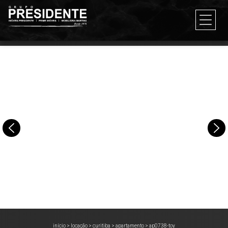
início
>
locação
>
curitiba
>
apartamento
>
ap0738-toy