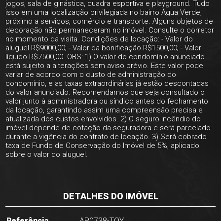
jogos, sala de ginástica, quadra esportiva e playground. Tudo
isso em uma localização privilegiada no bairro Água Verde,
próximo a serviços, comércio e transporte. Alguns objetos de
decoração não permaneceram no imóvel. Consulte o corretor
no momento da visita. Condições de locação: - Valor do
aluguel R$9000,00; - Valor da bonificação R$1500,00; - Valor
líquido R$7500,00. OBS: 1) O valor do condomínio anunciado
está sujeito a alterações sem aviso prévio. Este valor pode
variar de acordo com o custo de administração do
condomínio, e as taxas extraordinárias já estão descontadas
do valor anunciado. Recomendamos que seja consultado o
valor junto à administradora ou síndico antes do fechamento
da locação, garantindo assim uma compreensão precisa e
atualizada dos custos envolvidos. 2) O seguro incêndio do
imóvel depende de cotação da seguradora e será parcelado
durante a vigência do contrato de locação. 3) Será cobrado
taxa de Fundo de Conservação do Imóvel de 5%, aplicado
sobre o valor do aluguel.
DETALHES DO IMÓVEL
Referência
AP0738-TOY