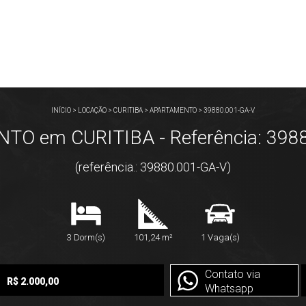
INÍCIO
>
LOCAÇÃO
>
CURITIBA
>
APARTAMENTO
>
39880.001-GA-V
O em CURITIBA - Referência: 398
(referência.: 39880.001-GA-V)
3 Dorm(s)
101,24 m²
1 Vaga(s)
Contato via
R$ 2.000,00
Whatsapp