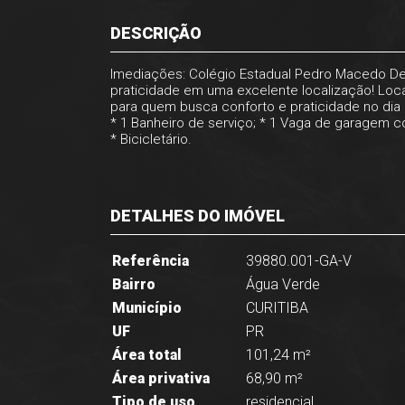
DESCRIÇÃO
Imediações: Colégio Estadual Pedro Macedo De
praticidade em uma excelente localização! Local
para quem busca conforto e praticidade no dia a 
* 1 Banheiro de serviço; * 1 Vaga de garagem cob
* Bicicletário.
DETALHES DO IMÓVEL
Referência
39880.001-GA-V
Bairro
Água Verde
Município
CURITIBA
UF
PR
Área total
101,24 m²
Área privativa
68,90 m²
Tipo de uso
residencial