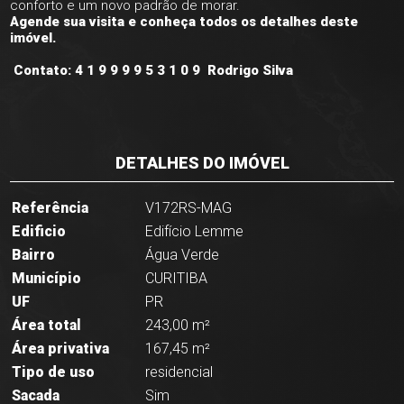
conforto e um novo padrão de morar.
Agende sua visita e conheça todos os detalhes deste
imóvel.
Contato: 4 1 9 9 9 9 5 3 1 0 9 Rodrigo Silva
DETALHES DO IMÓVEL
Referência
V172RS-MAG
Edificio
Edifício Lemme
Bairro
Água Verde
Município
CURITIBA
UF
PR
Área total
243,00 m²
Área privativa
167,45 m²
Tipo de uso
residencial
Sacada
Sim