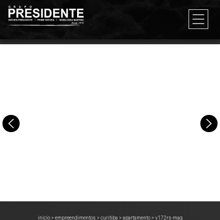
início
>
empreendimentos
>
curitiba
>
apartamento
>
v172rs-mag