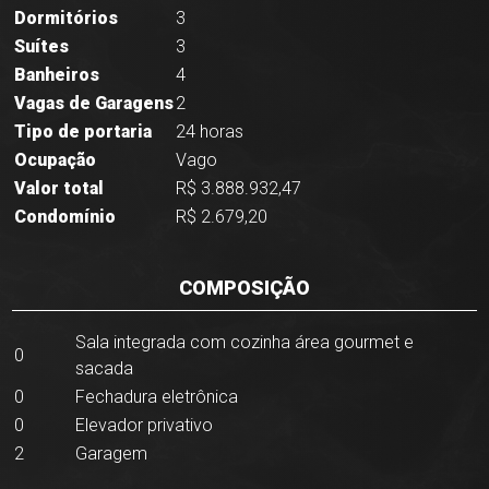
Dormitórios
3
Suítes
3
Banheiros
4
Vagas de Garagens
2
Tipo de portaria
24 horas
Ocupação
Vago
Valor total
R$ 3.888.932,47
Condomínio
R$ 2.679,20
COMPOSIÇÃO
Sala integrada com cozinha área gourmet e
0
sacada
0
Fechadura eletrônica
0
Elevador privativo
2
Garagem