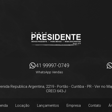
41 99997-0749
WhatsApp Vendas
enida Republica Argentina, 2219
- Portão -
Curitiba
-
PR
-
Ver no Ma
CRECI 643-J
enda
Locação
Lançamentos
Empresa
Contato
Ár